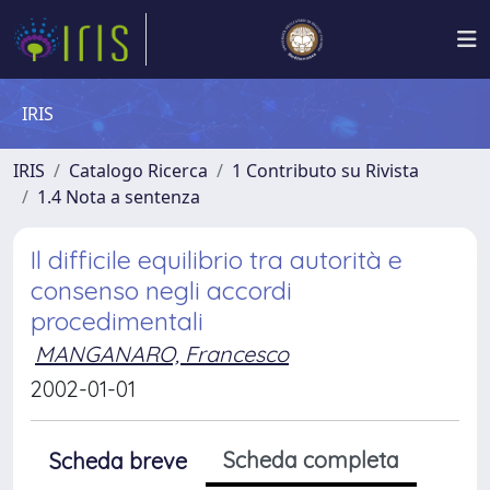
IRIS
IRIS
Catalogo Ricerca
1 Contributo su Rivista
1.4 Nota a sentenza
Il difficile equilibrio tra autorità e
consenso negli accordi
procedimentali
MANGANARO, Francesco
2002-01-01
Scheda completa
Scheda breve