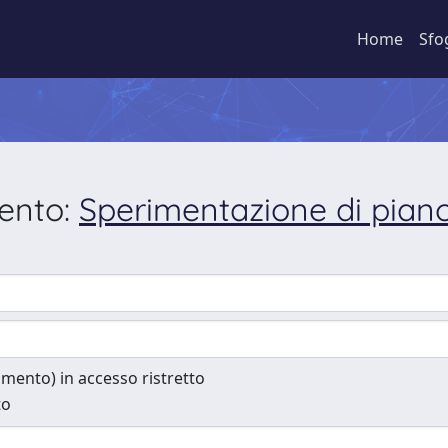
Home
Sfo
mento:
Sperimentazione di piano
cumento) in accesso ristretto
to