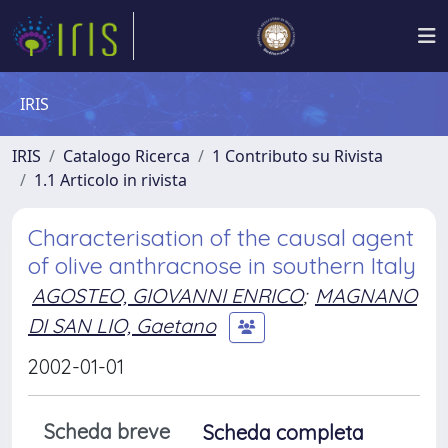
IRIS
IRIS
Catalogo Ricerca
1 Contributo su Rivista
1.1 Articolo in rivista
Characterisation of the causal agent
of olive anthracnose in southern Italy
AGOSTEO, GIOVANNI ENRICO
;
MAGNANO
DI SAN LIO, Gaetano
2002-01-01
Scheda breve
Scheda completa