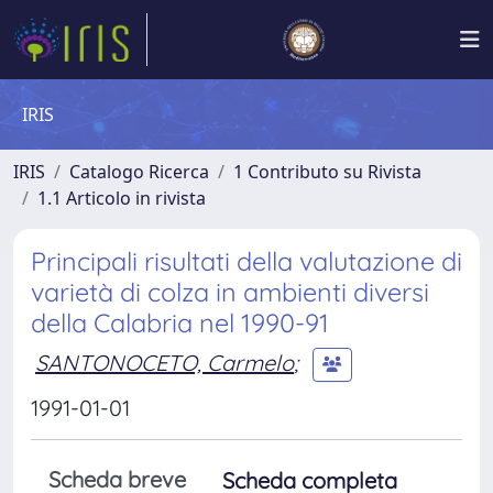
IRIS
IRIS
Catalogo Ricerca
1 Contributo su Rivista
1.1 Articolo in rivista
Principali risultati della valutazione di
varietà di colza in ambienti diversi
della Calabria nel 1990-91
SANTONOCETO, Carmelo
;
1991-01-01
Scheda breve
Scheda completa