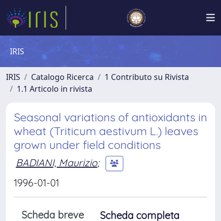
IRIS
IRIS
Catalogo Ricerca
1 Contributo su Rivista
1.1 Articolo in rivista
Seasonal variations of antioxidants in
wheat (Triticum aestivum L.) leaves
grown under field conditions
BADIANI, Maurizio
;
1996-01-01
Scheda breve
Scheda completa