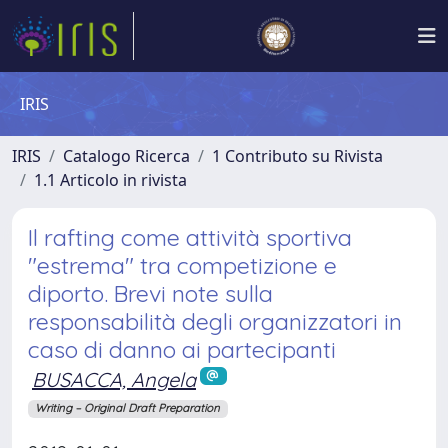
IRIS
IRIS
Catalogo Ricerca
1 Contributo su Rivista
1.1 Articolo in rivista
Il rafting come attività sportiva
"estrema" tra competizione e
diporto. Brevi note sulla
responsabilità degli organizzatori in
caso di danno ai partecipanti
BUSACCA, Angela
Writing – Original Draft Preparation