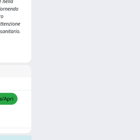
e nella
 fornendo
ro
attenzione
sanitario.
a/Apri