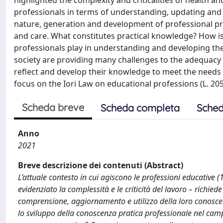
highlighted the complexity and criticalities of health and
professionals in terms of understanding, updating and
nature, generation and development of professional prac
and care. What constitutes practical knowledge? How i
professionals play in understanding and developing th
society are providing many challenges to the adequacy o
reflect and develop their knowledge to meet the needs 
focus on the Iori Law on educational professions (L. 
Scheda breve
Scheda completa
Sched
Anno
2021
Breve descrizione dei contenuti (Abstract)
L’attuale contesto in cui agiscono le professioni educative
evidenziato la complessità e le criticità del lavoro – richiede
comprensione, aggiornamento e utilizzo della loro conoscen
lo sviluppo della conoscenza pratica professionale nel campo