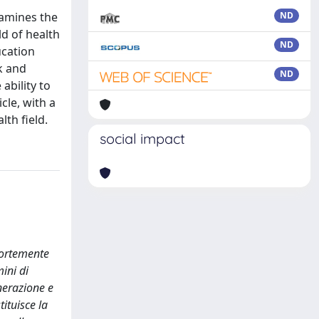
xamines the
ND
ld of health
ND
ucation
k and
ND
ability to
cle, with a
th field.
social impact
 fortemente
mini di
nerazione e
ituisce la