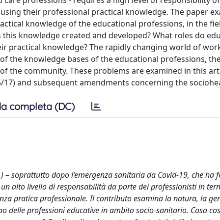
 care professions - requires a high level of responsibility of
 using their professional practical knowledge. The paper e
tical knowledge of the educational professions, in the fie
s this knowledge created and developed? What roles do ed
eir practical knowledge? The rapidly changing world of wor
f the knowledge bases of the educational professions, the 
of the community. These problems are examined in this arti
205/17) and subsequent amendments concerning the socioheal
a completa (DC)
 (1) – soprattutto dopo l’emergenza sanitaria da Covid-19, che ha
 un alto livello di responsabilità da parte dei professionisti in ter
za pratica professionale. Il contributo esamina la natura, la ge
 delle professioni educative in ambito socio-sanitario. Cosa cost