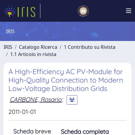
IRIS
IRIS
Catalogo Ricerca
1 Contributo su Rivista
1.1 Articolo in rivista
A High-Efficiency AC PV-Module for
High-Quality Connection to Modern
Low-Voltage Distribution Grids
CARBONE, Rosario
;
2011-01-01
Scheda breve
Scheda completa