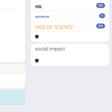
ND
0
ND
social impact