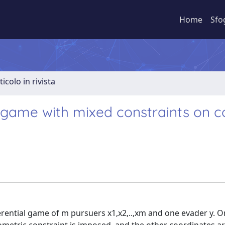
Home
Sfo
ticolo in rivista
al game with mixed constraints on c
rential game of m pursuers x1,x2,..,xm and one evader y. On