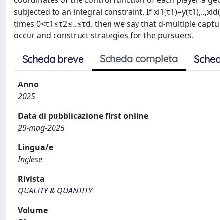
coordinates of the control function of each player a ge
subjected to an integral constraint. If xi1(τ1)=y(τ1),..,x
times 0<τ1≤τ2≤..≤τd, then we say that d-multiple captur
occur and construct strategies for the pursuers.
Scheda completa
Scheda breve
Sched
Anno
2025
Data di pubblicazione first online
29-mag-2025
Lingua/e
Inglese
Rivista
QUALITY & QUANTITY
Volume