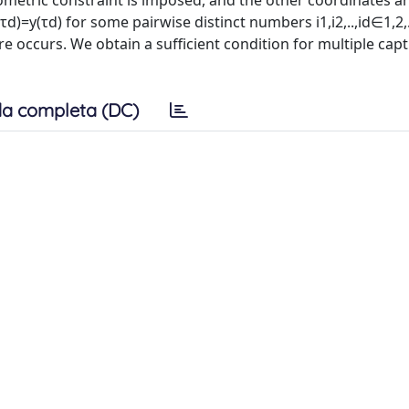
ometric constraint is imposed, and the other coordinates a
id(τd)=y(τd) for some pairwise distinct numbers i1,i2,..,id∈1,2
e occurs. We obtain a sufficient condition for multiple capt
a completa (DC)