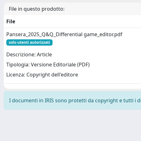
File in questo prodotto:
File
Pansera_2025_Q&Q_Differential game_editor.pdf
solo utenti autorizzati
Descrizione: Article
Tipologia: Versione Editoriale (PDF)
Licenza: Copyright dell'editore
I documenti in IRIS sono protetti da copyright e tutti i di
Powered by
IRIS
-
about IRIS
-
Utilizzo dei cookie