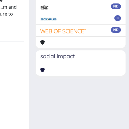
re
,..,m and
ND
ure to
0
ND
social impact