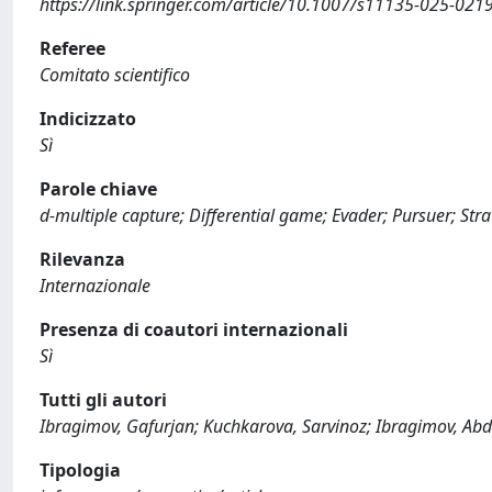
https://link.springer.com/article/10.1007/s11135-025-021
Referee
Comitato scientifico
Indicizzato
Sì
Parole chiave
d-multiple capture; Differential game; Evader; Pursuer; Str
Rilevanza
Internazionale
Presenza di coautori internazionali
Sì
Tutti gli autori
Ibragimov, Gafurjan; Kuchkarova, Sarvinoz; Ibragimov, Abd
Tipologia