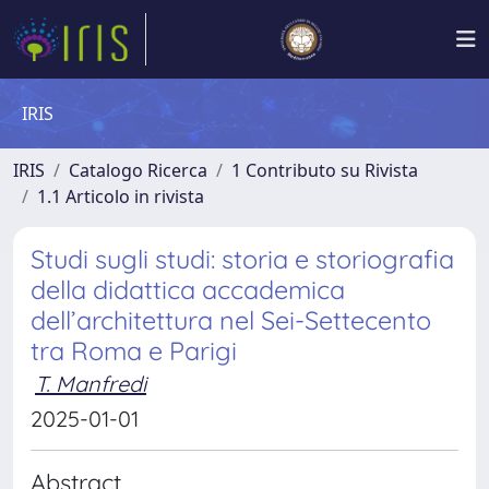
IRIS
IRIS
Catalogo Ricerca
1 Contributo su Rivista
1.1 Articolo in rivista
Studi sugli studi: storia e storiografia
della didattica accademica
dell’architettura nel Sei-Settecento
tra Roma e Parigi
T. Manfredi
2025-01-01
Abstract