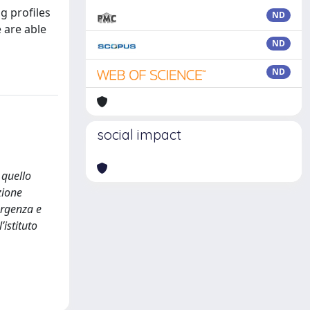
g profiles
ND
 are able
ND
ND
social impact
 quello
zione
ergenza e
’istituto