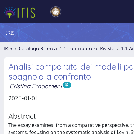
IRIS
IRIS
Catalogo Ricerca
1 Contributo su Rivista
1.1 Ar
Analisi comparata dei modelli par
spagnola a confronto
Cristina Fragomeni
2025-01-01
Abstract
The essay examines, from a comparative perspective, th
systems, focusing on the systematic analysis of Ley n. 