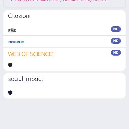
Citazioni
ND
ND
ND
social impact
Powered by
IRIS
-
about IRIS
-