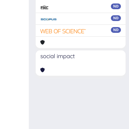
ND
ND
ND
social impact