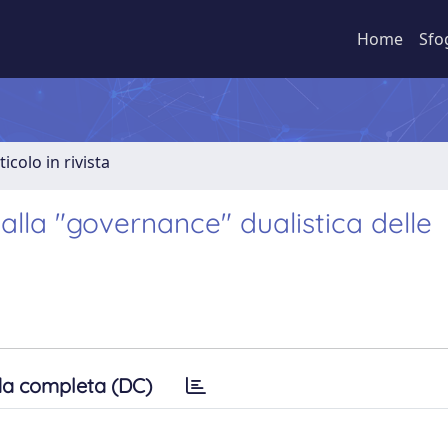
Home
Sfo
ticolo in rivista
 alla "governance" dualistica delle
a completa (DC)