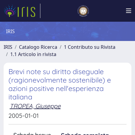
IRIS
IRIS
Catalogo Ricerca
1 Contributo su Rivista
1.1 Articolo in rivista
Brevi note su diritto diseguale
(ragionevolmente sostenibile) e
azioni positive nell'esperienza
italiana
TROPEA, Giuseppe
2005-01-01