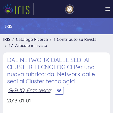
IRIS
IRIS
Catalogo Ricerca
1 Contributo su Rivista
1.1 Articolo in rivista
DAL NETWORK DALLE SEDI AI
CLUSTER TECNOLOGICI Per una
nuova rubrica: dal Network dalle
sedi ai Cluster tecnologici
GIGLIO, Francesca
;
2013-01-01