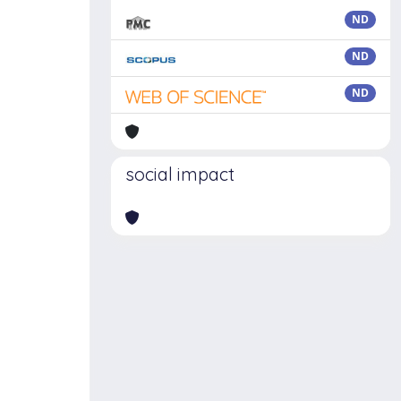
ND
ND
ND
social impact