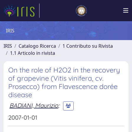
IRIS
IRIS
Catalogo Ricerca
1 Contributo su Rivista
1.1 Articolo in rivista
On the role of H2O2 in the recovery
of grapevine (Vitis vinifera, cv.
Prosecco) from Flavescence dorée
disease
BADIANI, Maurizio
;
2007-01-01