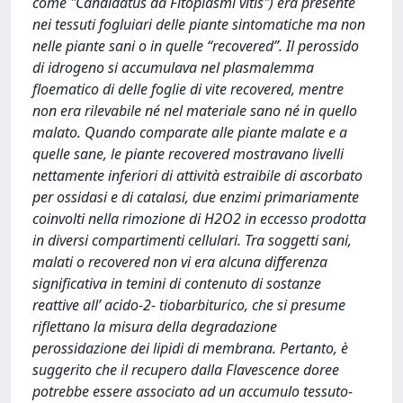
come "Candidatus da Fitoplasmi vitis") era presente
nei tessuti fogluiari delle piante sintomatiche ma non
nelle piante sani o in quelle “recovered”. Il perossido
di idrogeno si accumulava nel plasmalemma
floematico di delle foglie di vite recovered, mentre
non era rilevabile né nel materiale sano né in quello
malato. Quando comparate alle piante malate e a
quelle sane, le piante recovered mostravano livelli
nettamente inferiori di attività estraibile di ascorbato
per ossidasi e di catalasi, due enzimi primariamente
coinvolti nella rimozione di H2O2 in eccesso prodotta
in diversi compartimenti cellulari. Tra soggetti sani,
malati o recovered non vi era alcuna differenza
significativa in temini di contenuto di sostanze
reattive all’ acido-2- tiobarbiturico, che si presume
riflettano la misura della degradazione
perossidazione dei lipidi di membrana. Pertanto, è
suggerito che il recupero dalla Flavescence doree
potrebbe essere associato ad un accumulo tessuto-