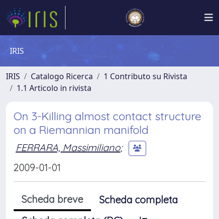
IRIS
IRIS
Catalogo Ricerca
1 Contributo su Rivista
1.1 Articolo in rivista
On 3-Killing almost contact structure
on a Riemannian manifold
FERRARA, Massimiliano
;
2009-01-01
Scheda breve
Scheda completa