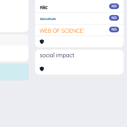
ND
ND
ND
social impact