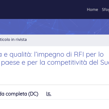
Home
Sfo
ticolo in rivista
a e qualità: l’impegno di RFI per lo
 paese e per la competitività del S
da completa (DC)