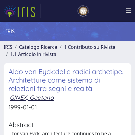
IRIS
IRIS
Catalogo Ricerca
1 Contributo su Rivista
1.1 Articolo in rivista
Aldo van Eyck:dalle radici archetipe.
Architetture come sistema di
relazioni fra segni e realtà
GINEX, Gaetano
1999-01-01
Abstract
...for van Eyck, architecture continues to be a