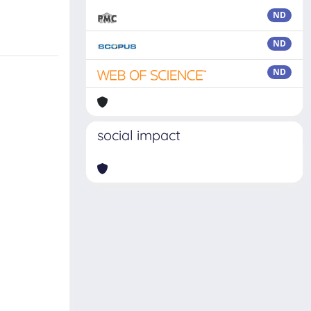
ND
ND
ND
social impact