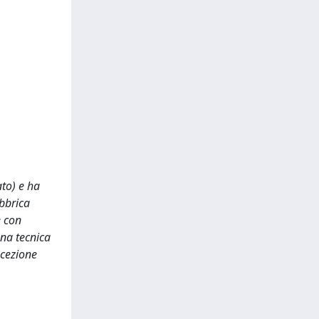
ato) e ha
abbrica
e con
una tecnica
ncezione