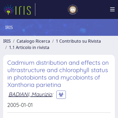
IRIS
IRIS
Catalogo Ricerca
1 Contributo su Rivista
1.1 Articolo in rivista
Cadmium distribution and effects on
ultrastructure and chlorophyll status
in photobionts and mycobionts of
Xanthoria parietina
BADIANI, Maurizio
;
2005-01-01