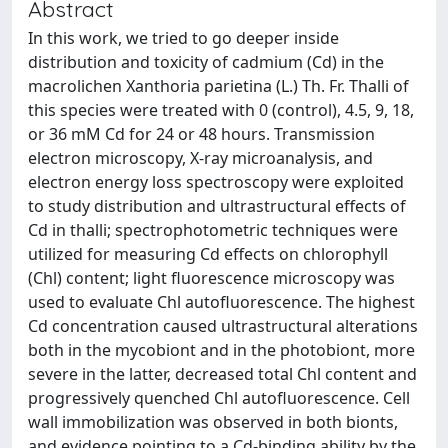
Abstract
In this work, we tried to go deeper inside
distribution and toxicity of cadmium (Cd) in the
macrolichen Xanthoria parietina (L.) Th. Fr. Thalli of
this species were treated with 0 (control), 4.5, 9, 18,
or 36 mM Cd for 24 or 48 hours. Transmission
electron microscopy, X-ray microanalysis, and
electron energy loss spectroscopy were exploited
to study distribution and ultrastructural effects of
Cd in thalli; spectrophotometric techniques were
utilized for measuring Cd effects on chlorophyll
(Chl) content; light fluorescence microscopy was
used to evaluate Chl autofluorescence. The highest
Cd concentration caused ultrastructural alterations
both in the mycobiont and in the photobiont, more
severe in the latter, decreased total Chl content and
progressively quenched Chl autofluorescence. Cell
wall immobilization was observed in both bionts,
and evidence pointing to a Cd-binding ability by the