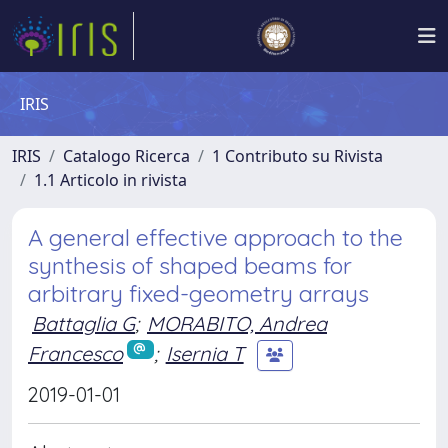
IRIS
IRIS
Catalogo Ricerca
1 Contributo su Rivista
1.1 Articolo in rivista
A general effective approach to the
synthesis of shaped beams for
arbitrary fixed-geometry arrays
Battaglia G
;
MORABITO, Andrea
Francesco
;
Isernia T
2019-01-01