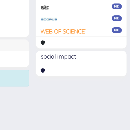
ND
ND
ND
social impact