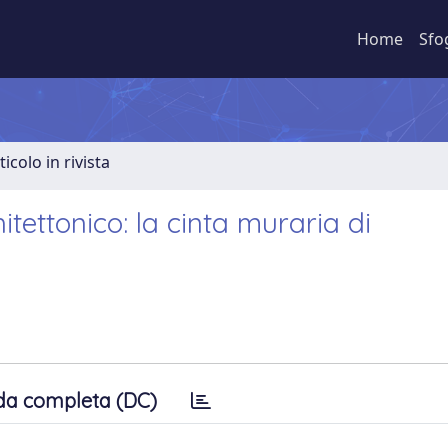
Home
Sfo
ticolo in rivista
tettonico: la cinta muraria di
da completa (DC)