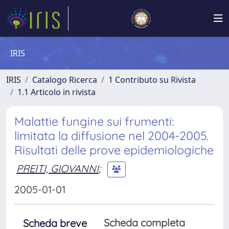
IRIS
IRIS
Catalogo Ricerca
1 Contributo su Rivista
1.1 Articolo in rivista
Malattie fungine sui frumenti:
limitata la diffusione nel 2004-2005.
Risultati delle prove epidemiologiche
PREITI, GIOVANNI
;
2005-01-01
Scheda completa
Scheda breve