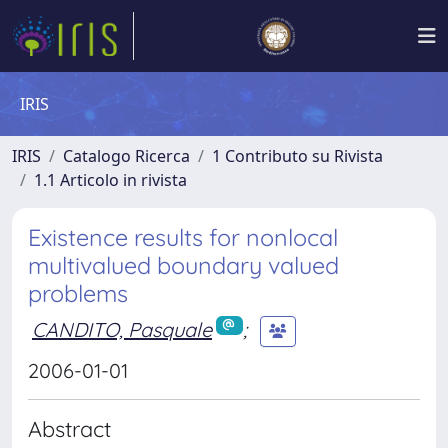
IRIS
IRIS
Catalogo Ricerca
1 Contributo su Rivista
1.1 Articolo in rivista
Existence results for nonlocal
multivalued boundary valued
problems
CANDITO, Pasquale
;
2006-01-01
Abstract