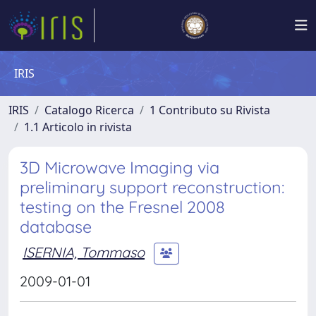
IRIS
IRIS
Catalogo Ricerca
1 Contributo su Rivista
1.1 Articolo in rivista
3D Microwave Imaging via
preliminary support reconstruction:
testing on the Fresnel 2008
database
ISERNIA, Tommaso
2009-01-01