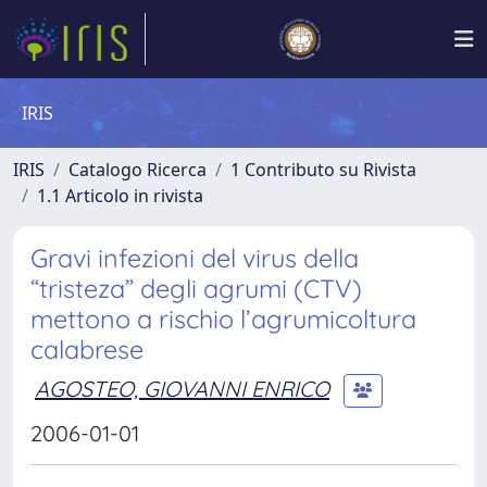
IRIS
IRIS
Catalogo Ricerca
1 Contributo su Rivista
1.1 Articolo in rivista
Gravi infezioni del virus della
“tristeza” degli agrumi (CTV)
mettono a rischio l’agrumicoltura
calabrese
AGOSTEO, GIOVANNI ENRICO
2006-01-01