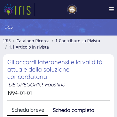
IRIS
IRIS
Catalogo Ricerca
1 Contributo su Rivista
1.1 Articolo in rivista
Gli accordi lateranensi e la validità
attuale della soluzione
concordataria
DE GREGORIO, Faustino
1994-01-01
Scheda breve
Scheda completa