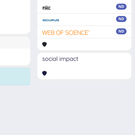
ND
ND
ND
social impact