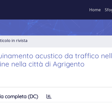
Home
Sfo
ticolo in rivista
quinamento acustico da traffico nel
ne nella città di Agrigento
a completa (DC)