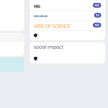
ND
52
ND
social impact