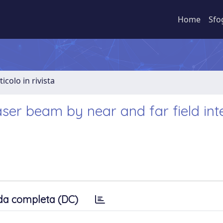
Home
Sfo
ticolo in rivista
ser beam by near and far field int
da completa (DC)