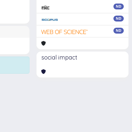
ND
ND
ND
social impact