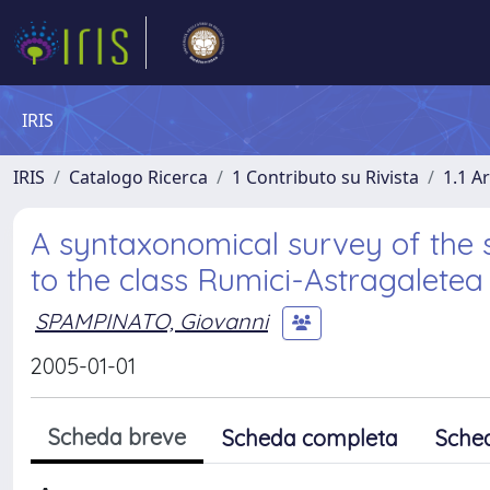
IRIS
IRIS
Catalogo Ricerca
1 Contributo su Rivista
1.1 Ar
A syntaxonomical survey of the s
to the class Rumici-Astragaletea 
SPAMPINATO, Giovanni
2005-01-01
Scheda breve
Scheda completa
Sche