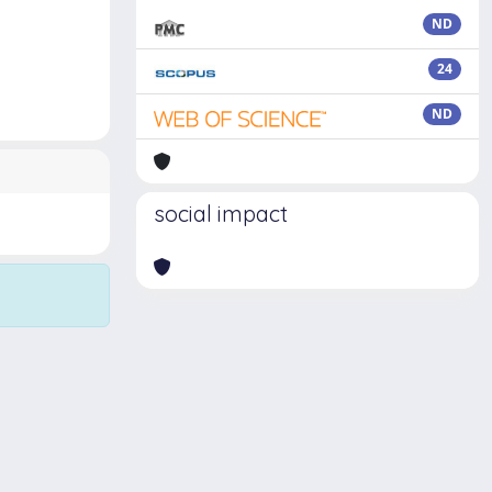
ND
24
ND
social impact