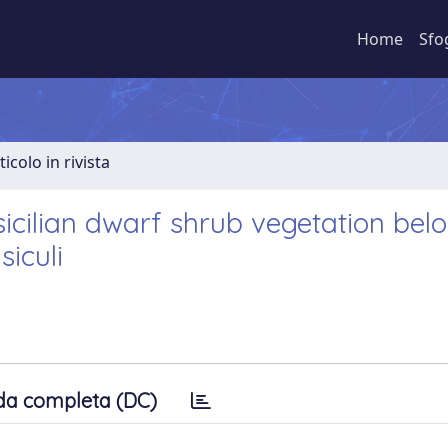
Home
Sfo
ticolo in rivista
icilian dwarf shrub vegetation bel
siculi
da completa (DC)