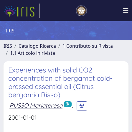
IRIS
IRIS
Catalogo Ricerca
1 Contributo su Rivista
1.1 Articolo in rivista
Experiences with solid CO2
concentration of bergamot cold-
pressed essential oil (Citrus
bergamia Risso)
RUSSO Mariateresa
;
2001-01-01