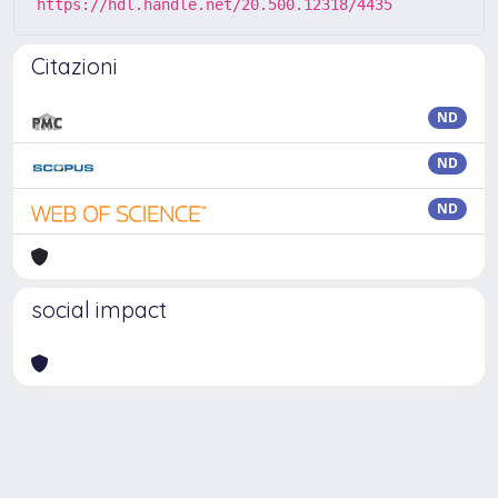
https://hdl.handle.net/20.500.12318/4435
Citazioni
ND
ND
ND
social impact
Powered by
IRIS
-
about IRIS
-