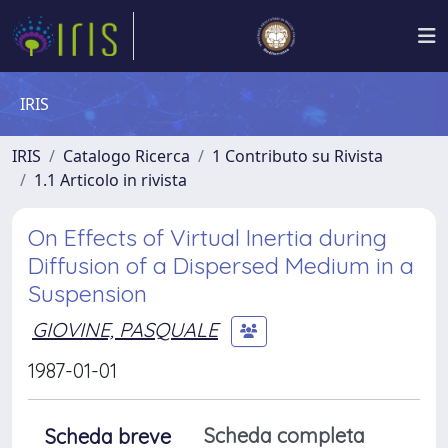
IRIS
IRIS
Catalogo Ricerca
1 Contributo su Rivista
1.1 Articolo in rivista
On Effects of Virtual Inertia during
Diffusion of a Dispersed Medium in a
Suspension
GIOVINE, PASQUALE
1987-01-01
Scheda completa
Scheda breve