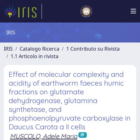
IRIS
IRIS
Catalogo Ricerca
1 Contributo su Rivista
1.1 Articolo in rivista
Effect of molecular complexity and
acidity of earthworm faeces humic
fractions on glutamate
dehydrogenase, glutamina
synthetase, and
phosphoenolpyruvate carboxylase in
Daucus Carota a II cells
MUSCOLO, Adele Maria