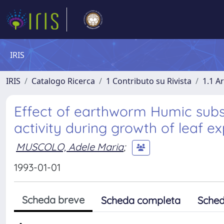
IRIS
IRIS
Catalogo Ricerca
1 Contributo su Rivista
1.1 Ar
Effect of earthworm Humic subs
activity during growth of leaf e
MUSCOLO, Adele Maria
;
1993-01-01
Scheda breve
Scheda completa
Sched