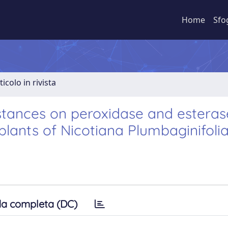
Home
Sfo
ticolo in rivista
tances on peroxidase and esteras
xplants of Nicotiana Plumbaginifoli
a completa (DC)