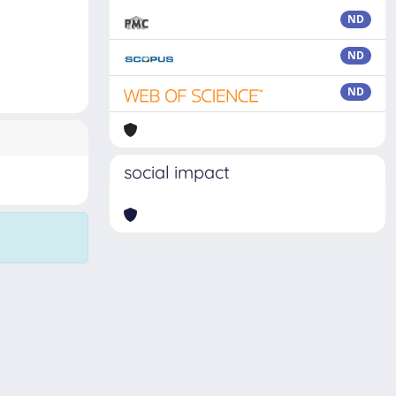
ND
ND
ND
social impact