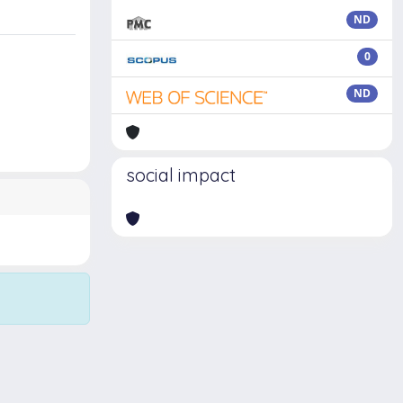
ND
0
ND
social impact