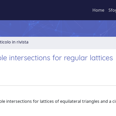
Home
Sfo
ticolo in rivista
e intersections for regular lattices
 intersections for lattices of equilateral triangles and a cir