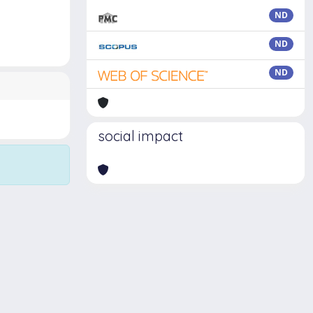
ND
ND
ND
social impact