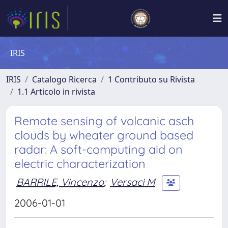
IRIS
IRIS
Catalogo Ricerca
1 Contributo su Rivista
1.1 Articolo in rivista
Remote sensing of volcanic asch
clouds by wheater ground based
radar: A soft-computing aid on
electric characterization
BARRILE, Vincenzo
;
Versaci M
2006-01-01