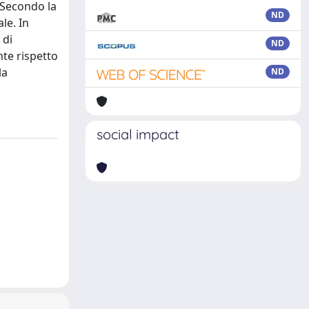
. Secondo la
ND
le. In
 di
ND
nte rispetto
la
ND
social impact