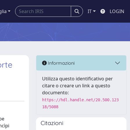
glia
IT
LOGIN
orte
Informazioni
Utilizza questo identificativo per
citare o creare un link a questo
documento:
https://hdl.handle.net/20.500.123
18/5088
be
Citazioni
ncìpi