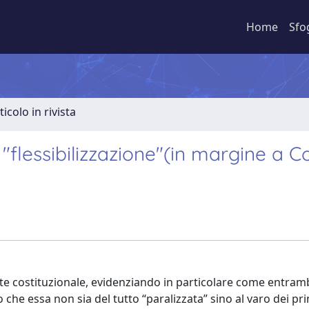
Home
Sfo
ticolo in rivista
e "flessibilizzazione"(in margine a C
rte costituzionale, evidenziando in particolare come entram
o che essa non sia del tutto “paralizzata” sino al varo dei pri