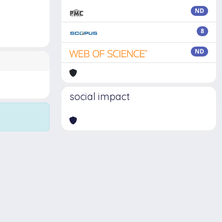
ND
8
ND
social impact