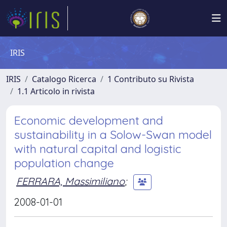
IRIS
IRIS
Catalogo Ricerca
1 Contributo su Rivista
1.1 Articolo in rivista
Economic development and
sustainability in a Solow-Swan model
with natural capital and logistic
population change
FERRARA, Massimiliano
;
2008-01-01