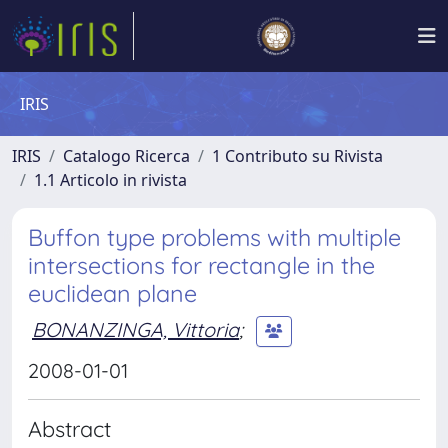
IRIS
IRIS
Catalogo Ricerca
1 Contributo su Rivista
1.1 Articolo in rivista
Buffon type problems with multiple
intersections for rectangle in the
euclidean plane
BONANZINGA, Vittoria
;
2008-01-01
Abstract