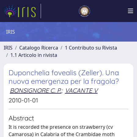
IRIS
IRIS
Catalogo Ricerca
1 Contributo su Rivista
1.1 Articolo in rivista
Duponchelia fovealis (Zeller). Una
nuova emergenza per la fragola?
BONSIGNORE C. P.
;
VACANTE V
2010-01-01
Abstract
It is recorded the presence on strawberry (cv
Camarosa) in Calabria of the Crambidae moth