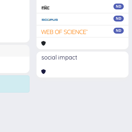
ND
ND
ND
social impact