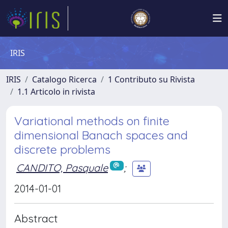
IRIS
IRIS
Catalogo Ricerca
1 Contributo su Rivista
1.1 Articolo in rivista
Variational methods on finite
dimensional Banach spaces and
discrete problems
CANDITO, Pasquale
;
2014-01-01
Abstract