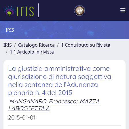
IRIS
IRIS
Catalogo Ricerca
1 Contributo su Rivista
1.1 Articolo in rivista
La giustizia amministrativa come
giurisdizione di natura soggettiva
nella sentenza dell’Adunanza
plenaria n. 4 del 2015
MANGANARO, Francesco
;
MAZZA
LABOCCETTA A
2015-01-01